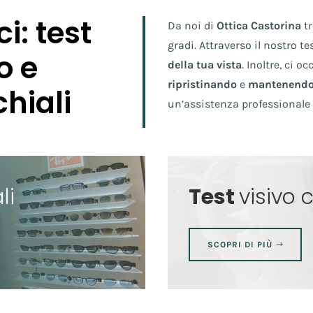
ci: test
Da noi di
Ottica Castorina
tr
gradi. Attraverso il nostro te
o e
della tua vista
. Inoltre, ci 
ripristinando
e
mantenend
hiali
un’assistenza professionale e
li
Test
visivo
SCOPRI DI PIÙ