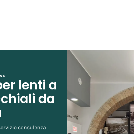
INA
r lenti a
chiali da
a
servizio consulenza