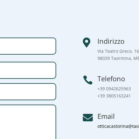
Indirizzo

Via Teatro Greco, 1
98039 Taormina, M
Telefono

+39
0942625963
+39 3805163241
Email

otticacastorina@tao.