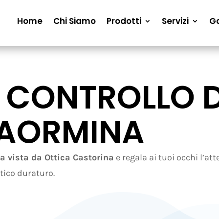
Home
Chi Siamo
Prodotti
Servizi
Ga
DI CONTROLLO 
TAORMINA
lla vista da Ottica Castorina
e regala ai tuoi occhi l’at
tico duraturo.