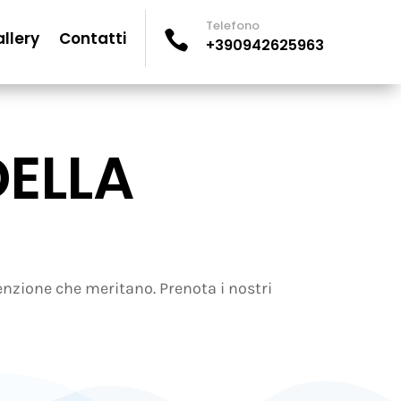
Telefono
llery
Contatti

+390942625963
DELLA
tenzione che meritano. Prenota i nostri