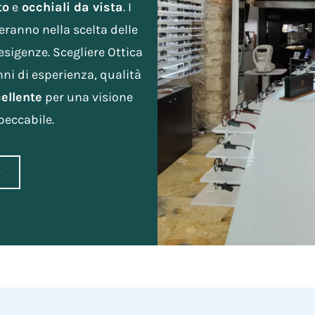
to
e
occhiali da vista
. I
eranno nella scelta delle
 esigenze. Scegliere Ottica
nni di esperienza, qualità
cellente
per una visione
peccabile.